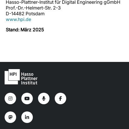
Hasso-Plattner-Institut für Digital Engineering gGmbH
Prof.-Dr.-Helmert-Str. 2-3
D-14482 Potsdam
www.hpi.de
Stand: März 2025
I
Y
P
F
n
o
o
a
s
u
d
c
t
t
c
e
a
u
a
b
M
L
g
b
s
o
a
i
r
e
t
o
s
n